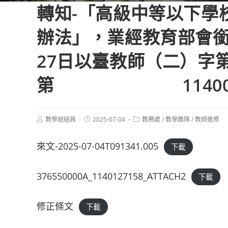
轉知-「高級中等以下學
辦法」，業經教育部會銜
27日以臺教師（二）字第1
第 11400309
Post
Post
Post
教學組組員
2025-07-04
教務處
/
教學團隊
/
教師進修
author:
published:
category:
來文-2025-07-04T091341.005
下載
376550000A_1140127158_ATTACH2
下載
修正條文
下載