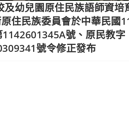
校及幼兒園原住民族語師資培
原住民族委員會於中華民國11
142601345A號、原民教字
341號令修正發布