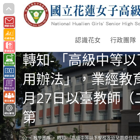
跳
轉
至
主
認識花女
行政團隊
要
轉知-「高級中等
內
容
用辦法」，業經教育
月27日以臺教師（二
第 11400
>
教學團隊
>
轉知-「高級中等以下學校及幼兒園原住民族