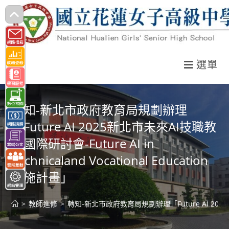
跳
轉
至
主
選單
要
內
容
轉知-新北市政府教育局規劃辦理
「Future AI 2025新北市未來AI技職教
育國際研討會-Future AI in
Technicaland Vocational Education
實施計畫」
>
教師進修
>
轉知-新北市政府教育局規劃辦理「Future AI 2025新北市