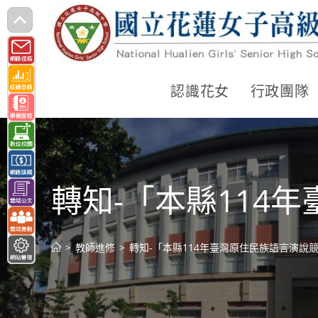
跳
轉
至
主
認識花女
行政團隊
要
內
容
轉知-「本縣114
>
教師進修
>
轉知-「本縣114年臺灣原住民族語言演說