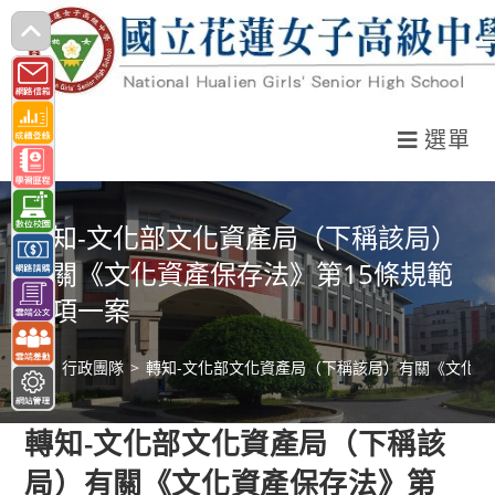
跳
轉
至
主
選單
要
內
容
轉知-文化部文化資產局（下稱該局）
有關《文化資產保存法》第15條規範
事項一案
>
行政團隊
>
轉知-文化部文化資產局（下稱該局）有關《文化資
轉知-文化部文化資產局（下稱該
局）有關《文化資產保存法》第