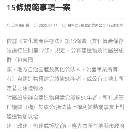
15條規範事項一案
Post
Post
Post
庶務組組員
2025-07-11
總務處
/
總務處最新公告
/
行政團隊
author:
published:
category:
依據《文化資產保存法》第15條暨〈文化資產保存
法施行細則第17條〉規定，公有建造物及附屬設施
群（包含國
家、地方自治團體及其他公法人、公營事業所有
者）自建造物興建完竣逾50年者，或公有土地上所
定著之建造物及
附屬設施群自建造物興建完竣逾50年者，所有或管
理機關（構）於處分(指法律上權利變動或事實上對
建造物加以增
建、改建、修建或拆除)前，應先由所在地縣市政府