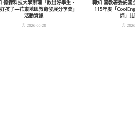
知-德霖科技大學辦理「教出好學生、
轉知-國教署委託國
出好孩子—花東地區教育發展分享會」
115年度「CoolEn
活動資訊
師」比
2026-05-20
2026