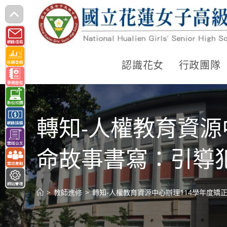
跳
轉
至
主
認識花女
行政團隊
要
內
容
轉知-人權教育資源
命故事書寫：引導
>
教師進修
>
轉知-人權教育資源中心辦理114學年度