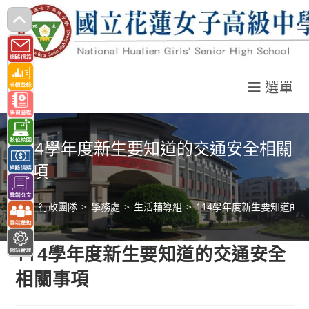
跳
轉
至
主
選單
要
內
容
114學年度新生要知道的交通安全相關
事項
>
行政團隊
>
學務處
>
生活輔導組
>
114學年度新生要知道的
114學年度新生要知道的交通安全
相關事項