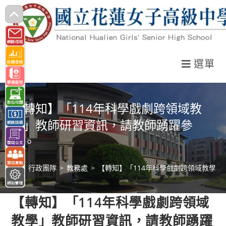
跳
轉
至
主
選單
要
內
容
【轉知】「114年科學戲劇跨領域教
學」教師研習資訊，請教師踴躍參
加。
>
行政團隊
>
教務處
>
【轉知】「114年科學戲劇跨領域教學
【轉知】「114年科學戲劇跨領域
教學」教師研習資訊，請教師踴躍