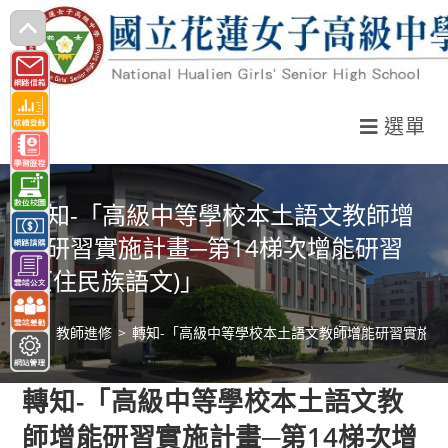
跳
轉
至
主
選單
要
內
容
轉知-「高級中等學校本土語文教師增
能研習實施計畫─第14梯次增能研習
(原住民族語文)」
>
教師進修
>
轉知-「高級中等學校本土語文教師增能研習實施計畫
轉知-「高級中等學校本土語文教
師增能研習實施計畫─第14梯次增