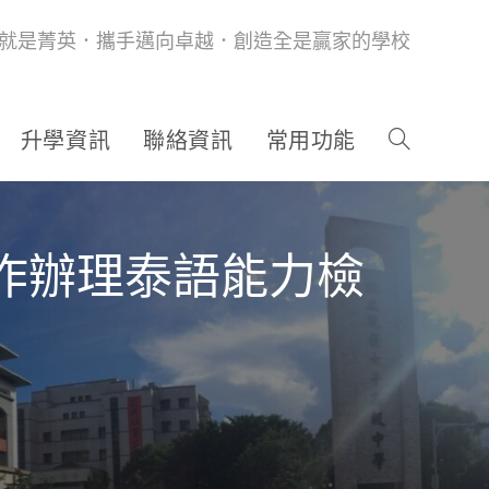
就是菁英．攜手邁向卓越．創造全是贏家的學校
升學資訊
聯絡資訊
常用功能
作辦理泰語能力檢