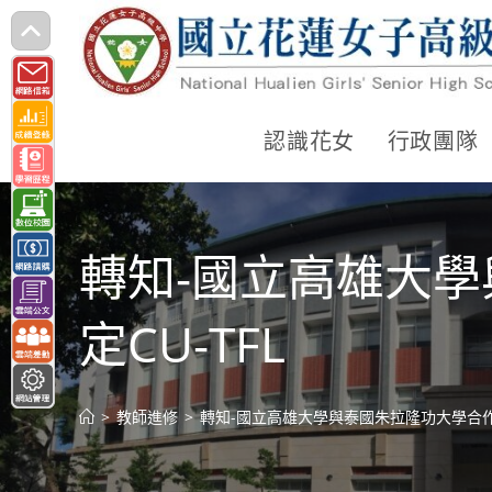
跳
轉
至
主
認識花女
行政團隊
要
內
容
轉知-國立高雄大
定CU-TFL
>
教師進修
>
轉知-國立高雄大學與泰國朱拉隆功大學合作辦