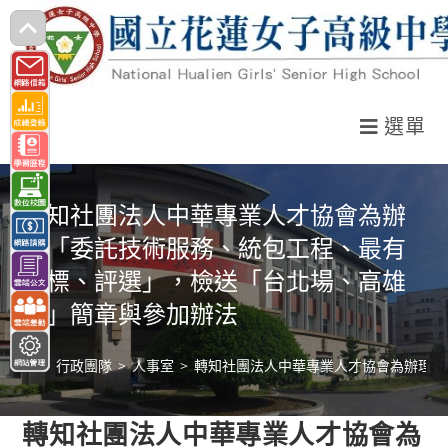
跳
轉
至
主
選單
要
內
容
轉知社團法人中華專業人才協會為辦
理「委託技術服務、統包工程、最有
利標、評選」，檢送「台北場、高雄
場」簡章與參加辦法
>
行政團隊
>
人事室
>
轉知社團法人中華專業人才協會為辦理「
轉知社團法人中華專業人才協會為