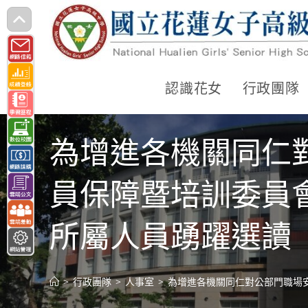
跳
轉
至
主
認識花女
行政團隊
要
內
為增進各機關同仁
容
員保障暨培訓委員
所屬人員踴躍選讀
>
行政團隊
>
人事室
>
為增進各機關同仁對公部門職場