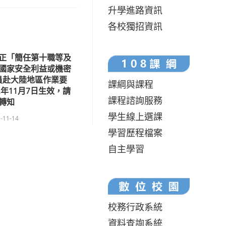
升學進路資訊
各校獨招資訊
正「簡任第十職等及
國家安全利益或機密
員赴大陸地區作業要
課綱與課程
2年11月7日生效，請
課程諮詢服務
轉知
學生線上選課
-11-14
學習歷程檔案
自主學習
校務行政系統
資料查詢系統