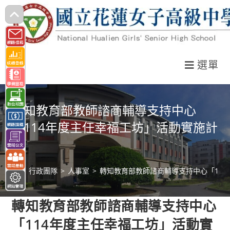
跳
轉
至
主
選單
要
內
容
轉知教育部教師諮商輔導支持中心
「114年度主任幸福工坊」活動實施計
畫
>
行政團隊
>
人事室
>
轉知教育部教師諮商輔導支持中心「11
轉知教育部教師諮商輔導支持中心
「114年度主任幸福工坊」活動實