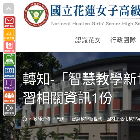
跳
轉
至
主
認識花女
行政團隊
要
內
容
轉知-「智慧教學
習相關資訊1份
>
教師進修
>
轉知-「智慧教學新世代—因材網活化教學