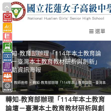
跳
轉
至
主
選單
要
內
容
轉知-教育部辦理「114年本土教育論
壇－臺灣本土教育教材研析與創新」
活動資訊海報
>
教師進修
>
轉知-教育部辦理「114年本土教育論壇－臺灣本
轉知-教育部辦理「114年本土教育
論壇－臺灣本土教育教材研析與創