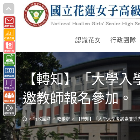
跳
轉
至
主
認識花女
行政團隊
要
內
容
【轉知】「大學入
邀教師報名參加。
>
行政團隊
>
教務處
>
【轉知】「大學入學考試素養導