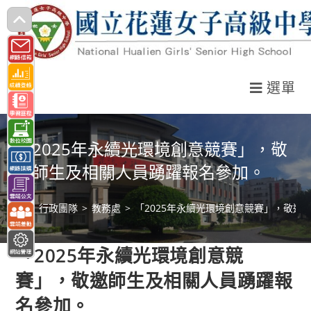
跳
轉
至
主
選單
要
內
容
「2025年永續光環境創意競賽」，敬
邀師生及相關人員踴躍報名參加。
>
行政團隊
>
教務處
>
「2025年永續光環境創意競賽」，敬邀
「2025年永續光環境創意競
賽」，敬邀師生及相關人員踴躍報
名參加。