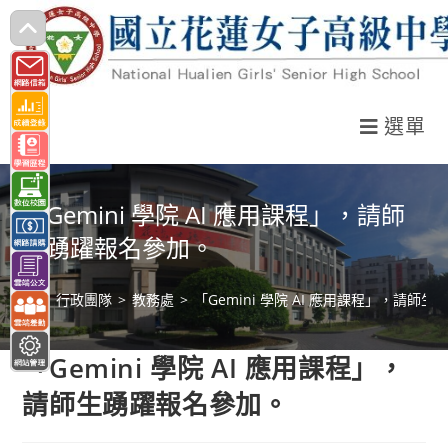
跳
轉
至
主
選單
要
內
容
「Gemini 學院 AI 應用課程」，請師
生踴躍報名參加。
>
行政團隊
>
教務處
>
「Gemini 學院 AI 應用課程」，請師
「Gemini 學院 AI 應用課程」，
請師生踴躍報名參加。