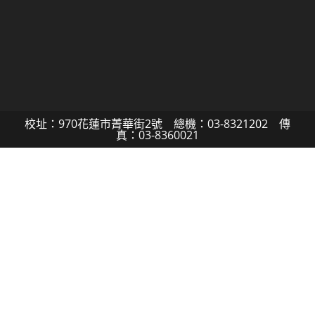
校址：970花蓮市菁華街2號 總機：03-8321202 傳
真：03-8360021