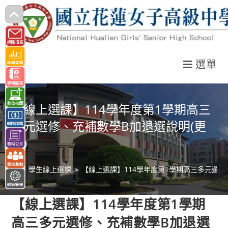
跳
轉
至
主
選單
要
內
容
【線上選課】114學年度第1學期高三
多元選修、充補數學B加退選說明(更
新)
>
學生線上選課
>
【線上選課】114學年度第1學期高三多元選修
【線上選課】114學年度第1學期
高三多元選修、充補數學B加退選