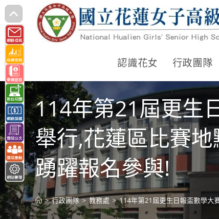
跳
轉
至
主
認識花女
行政團隊
要
內
114年第21屆更生
容
舉行,花蓮區比賽地
踴躍報名參與!
>
行政團隊
>
教務處
>
114年第21屆更生日報盃數學大