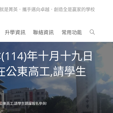
就是菁英．攜手邁向卓越．創造全是贏家的學校
升學資訊
聯絡資訊
常用功能
114)年十月十九日
在公東高工,請學生
公東高工,請學生踴躍報名參與!