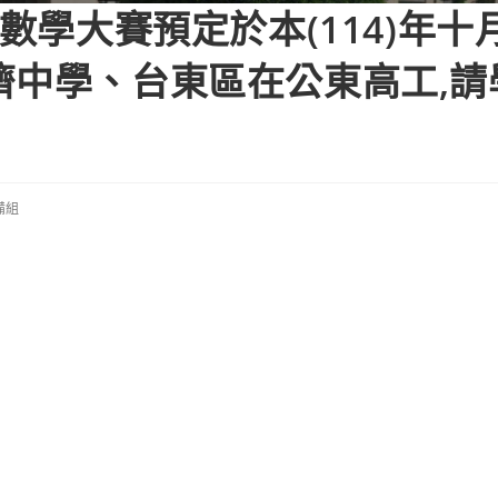
盃數學大賽預定於本(114)年
濟中學、台東區在公東高工,請
備組