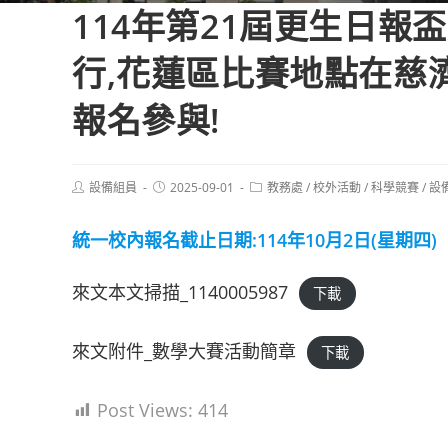
114年第21屆更生日報
行,花蓮區比賽地點在慈
報名參與!
Post
Post
Post
設備組員
2025-09-01
教務處
/
校外活動
/
科學競賽
/
設
author:
published:
category:
統一校內報名截止日期:114年10月2日(星期四)
來文本文掃描_1140005987
下載
來文附件_數學大賽活動簡章
下載
Post Views:
414