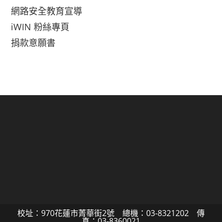
網路安全教育宣導
iWIN 粉絲專頁
捐款意願書
校址：970花蓮市菁華街2號 總機：03-8321202 傳
真：03-8360021