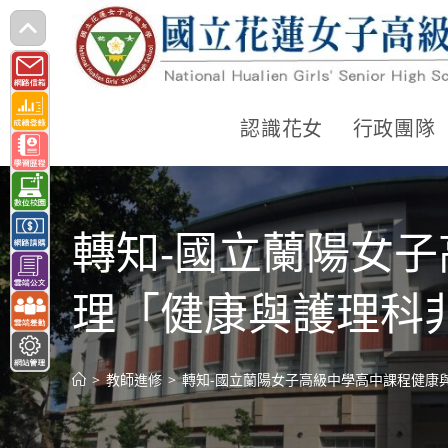
跳
轉
至
主
認識花女
行政團隊
要
內
容
轉知-國立蘭陽女
理「健康與護理科
>
教師進修
>
轉知-國立蘭陽女子高級中學高中課程健康