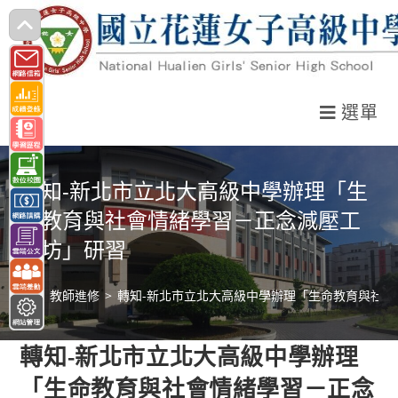
跳
轉
至
主
選單
要
內
容
轉知-新北市立北大高級中學辦理「生
命教育與社會情緒學習－正念減壓工
作坊」研習
>
教師進修
>
轉知-新北市立北大高級中學辦理「生命教育與社
轉知-新北市立北大高級中學辦理
「生命教育與社會情緒學習－正念