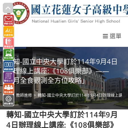
跳
轉
至
主
選單
要
內
容
轉知-國立中央大學訂於114年9月4日
辦理線上講座:《108俱樂部》——
「月全食觀測全方位攻略」
>
教師進修
>
轉知-國立中央大學訂於114年9月4日辦理線上講座
轉知-國立中央大學訂於114年9月
4日辦理線上講座:《108俱樂部》