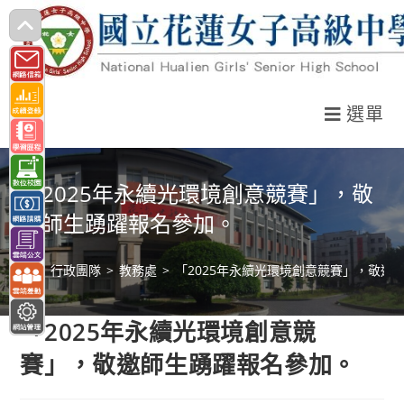
跳
轉
至
主
選單
要
內
容
「2025年永續光環境創意競賽」，敬
邀師生踴躍報名參加。
>
行政團隊
>
教務處
>
「2025年永續光環境創意競賽」，敬邀
「2025年永續光環境創意競
賽」，敬邀師生踴躍報名參加。