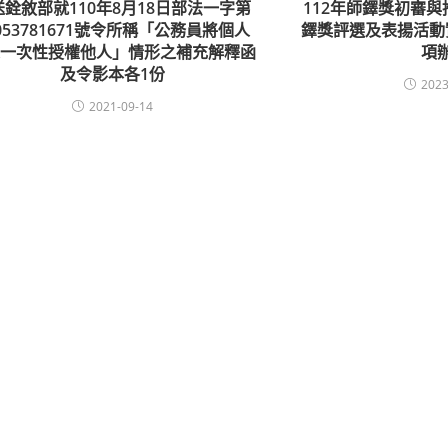
送銓敘部就110年8月18日部法一字第
112年師鐸獎初審
053781671號令所稱「公務員將個人
鐸獎評選及表揚活動
像一次性授權他人」情形之補充解釋函
項
及令影本各1份
2023
2021-09-14