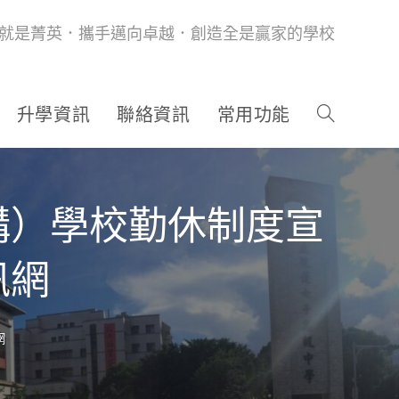
就是菁英．攜手邁向卓越．創造全是贏家的學校
升學資訊
聯絡資訊
常用功能
構）學校勤休制度宣
訊網
網