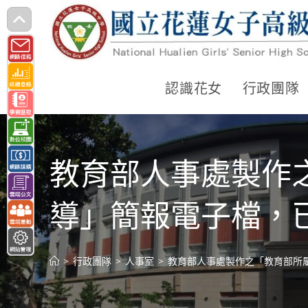
跳
轉
至
主
認識花女
行政團隊
要
內
容
教育部人事處製作
導」簡報電子檔，
>
行政團隊
>
人事室
>
教育部人事處製作之「教育部所