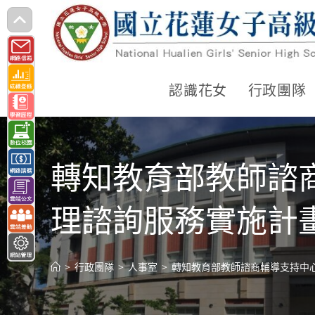
跳
轉
至
主
認識花女
行政團隊
要
內
容
轉知教育部教師諮
理諮詢服務實施計
>
行政團隊
>
人事室
>
轉知教育部教師諮商輔導支持中