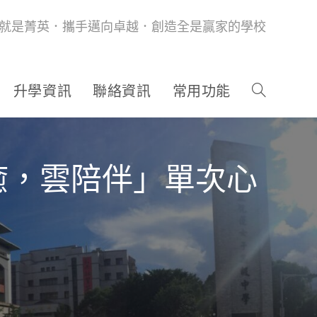
就是菁英．攜手邁向卓越．創造全是贏家的學校
升學資訊
聯絡資訊
常用功能
癒，雲陪伴」單次心