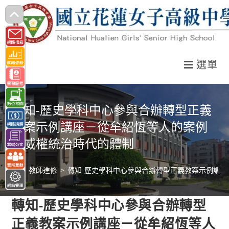
跳
轉
至
主
選單
要
內
容
轉知-歷史學科中心參與合辦轉型正義
教案示例講座－從牟紹恆等人的案例
看威權統治時代的體制
>
教師進修
>
轉知-歷史學科中心參與合辦轉型正義教案示例講
轉知-歷史學科中心參與合辦轉型
正義教案示例講座－從牟紹恆等人