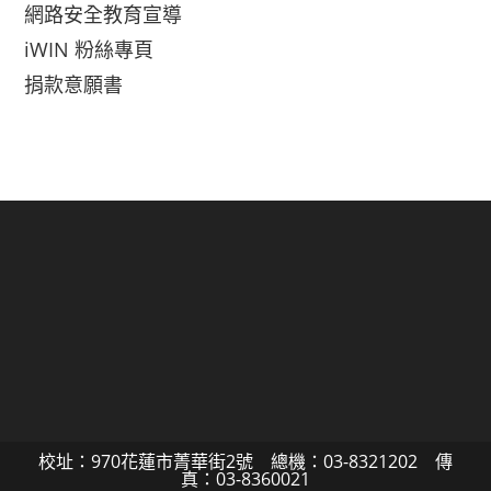
網路安全教育宣導
iWIN 粉絲專頁
捐款意願書
校址：970花蓮市菁華街2號 總機：03-8321202 傳
真：03-8360021