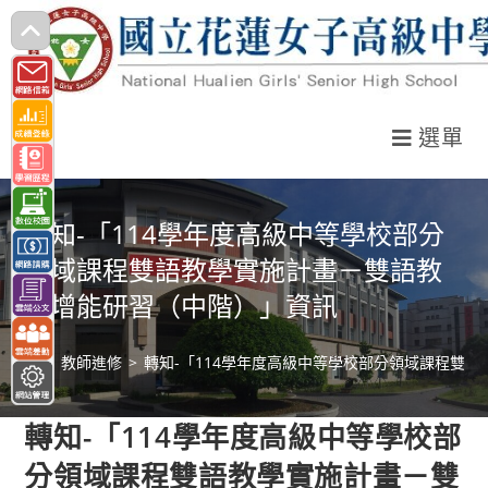
跳
轉
至
主
選單
要
內
容
轉知-「114學年度高級中等學校部分
領域課程雙語教學實施計畫－雙語教
師增能研習（中階）」資訊
>
教師進修
>
轉知-「114學年度高級中等學校部分領域課程雙
轉知-「114學年度高級中等學校部
分領域課程雙語教學實施計畫－雙