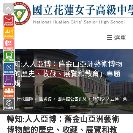
跳
轉
至
主
選單
要
內
容
轉知:人人亞博：舊金山亞洲藝術博物
館的歷史、收藏、展覽和教育」專題
演講
>
行政團隊
>
圖書館
>
圖書館公告訊息
>
轉知:人人亞博：舊
轉知:人人亞博：舊金山亞洲藝術
博物館的歷史、收藏、展覽和教