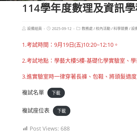
114學年度數理及資訊
Post
Post
Post
設備組員
2025-09-12
教務處
/
校內活動
/
科學競賽
/
設
author:
published:
category:
1.考試時間：9月19日(五)10:20~12:10。
2.考試地點：學藝大樓5樓-基礎化學實驗室、
3.進實驗室時一律穿著長褲、包鞋、將頭髮適
複試名單
下載
複試座位表
下載
Post Views:
688