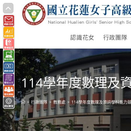
跳
轉
至
主
認識花女
行政團隊
要
內
容
114學年度數理
>
行政團隊
>
教務處
>
114學年度數理及資訊學科能力