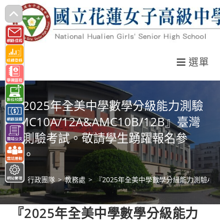
跳
轉
至
主
選單
要
內
容
『2025年全美中學數學分級能力測驗
AMC10A/12A&AMC10B/12B』臺灣
區測驗考試。敬請學生踴躍報名參
加。
>
行政團隊
>
教務處
>
『2025年全美中學數學分級能力測驗AMC
『2025年全美中學數學分級能力