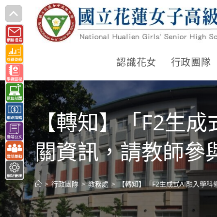
跳
轉
至
主
認識花女
行政團隊
要
內
容
【轉知】「F2生成
關資訊，請教師參
>
行政團隊
>
教務處
>
【轉知】「F2生成式AI融入學