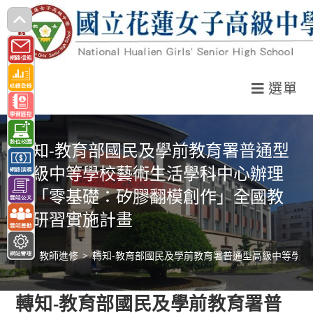
跳
轉
至
主
選單
要
內
容
轉知-教育部國民及學前教育署普通型
高級中等學校藝術生活學科中心辦理
之「零基礎：矽膠翻模創作」全國教
師研習實施計畫
>
教師進修
>
轉知-教育部國民及學前教育署普通型高級中等學
轉知-教育部國民及學前教育署普