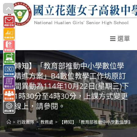
跳
轉
至
主
選單
要
內
容
【轉知】「教育部推動中小學數位學
習精進方案」B4數位教學工作坊原訂
時間異動為114年10月22日(星期三)下
午1時30分至4時30分，上課方式變更
為線上，請參閱。
>
行政團隊
>
教務處
>
【轉知】「教育部推動中小學數位學習精進方