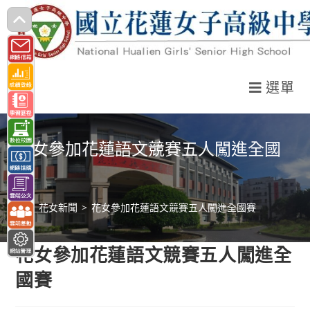
跳
轉
至
主
選單
要
內
容
花女參加花蓮語文競賽五人闖進全國
賽
>
花女新聞
>
花女參加花蓮語文競賽五人闖進全國賽
花女參加花蓮語文競賽五人闖進全
國賽