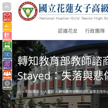
跳
轉
至
主
認識花女
行政團隊
要
內
容
轉知教育部教師諮商輔
Stayed：失落
>
行政團隊
>
人事室
>
轉知教育部教師諮商輔導支持中心《T