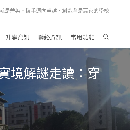
就是菁英．攜手邁向卓越．創造全是贏家的學校
升學資訊
聯絡資訊
常用功能
R實境解謎走讀：穿