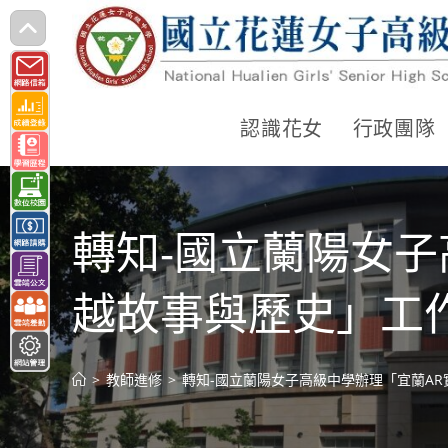
跳
轉
至
主
認識花女
行政團隊
要
內
容
轉知-國立蘭陽女子
越故事與歷史」工
>
教師進修
>
轉知-國立蘭陽女子高級中學辦理「宜蘭A