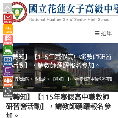
跳
轉
至
主
選單
要
內
容
【轉知】【115年寒假高中職教師研習
營活動】，請教師踴躍報名參加。
>
行政團隊
>
教務處
>
【轉知】【115年寒假高中職教師研習
【轉知】【115年寒假高中職教師
研習營活動】，請教師踴躍報名參
加。