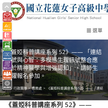
跳
轉
至
主
選單
要
內
容
《蓋婭科普講座系列 52》—— 「連結
訊號與心智：多模態生理訊號整合應
用於精神醫學與增強認知」，請師生
踴躍報名參加。
>
行政團隊
>
教務處
>
《蓋婭科普講座系列 52》—— 「連
《蓋婭科普講座系列 52》——