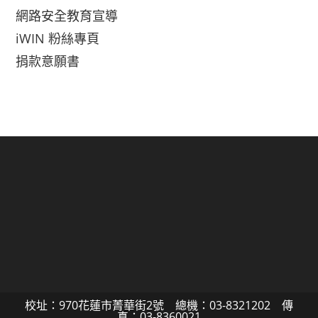
網路安全教育宣導
iWIN 粉絲專頁
捐款意願書
校址：970花蓮市菁華街2號 總機：03-8321202 傳
真：03-8360021