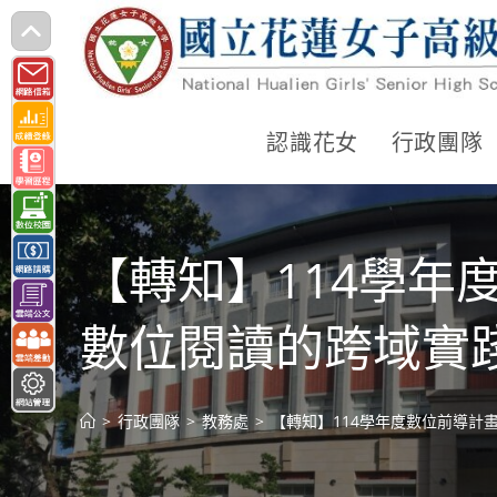
跳
轉
至
主
認識花女
行政團隊
要
內
容
【轉知】114學年
數位閱讀的跨域實
>
行政團隊
>
教務處
>
【轉知】114學年度數位前導計