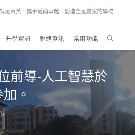
就是菁英．攜手邁向卓越．創造全是贏家的學校
升學資訊
聯絡資訊
常用功能
數位前導-人工智慧於
參加。
加。