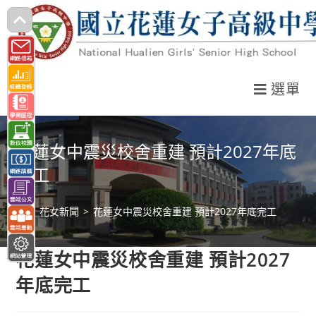
跳
轉
至
主
選單
要
內
容
花蓮女中震災校舍重建 預計2027年底
完工
>
花女新聞
>
花蓮女中震災校舍重建 預計2027年底完工
花蓮女中震災校舍重建 預計2027
年底完工