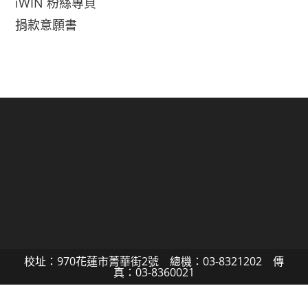
iWIN 粉絲專頁
捐款意願書
校址：970花蓮市菁華街2號 總機：03-8321202 傳
真：03-8360021