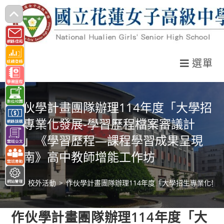
跳
轉
至
主
選單
要
內
容
作伙學計畫團隊辦理114年度「大學招
生專業化發展-學習歷程檔案審議計
畫」《學習歷程—課程學習成果呈現
指南》高中教師增能工作坊
>
校外活動
>
作伙學計畫團隊辦理114年度「大學招生專業化發
作伙學計畫團隊辦理114年度「大