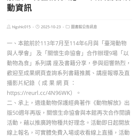
動資訊
Post
Post
Post
hlgshlc015
2025-10-23
圖書館公告訊息
author:
published:
category:
一、本館前於113年7月至114年6月與「臺灣動物
與人學會」 及「關懷生命協會」合作辦理9場「以
動物為食」系列講 座及書籍分享，參與迴響熱烈，
歡迎至成果網頁查詢系列書籍推薦、講座報導及直
播影片紀錄（ 成 果 網 頁 ：
https://reurl.cc/4N96WK）。
二、承上，適逢動物保護經典著作《動物解放》出
版50週年再版，關懷生命協會與本館再次合作閱讀
活動，藉以推廣跨物種共好理念。活動即日起開放
線上報名，可實體免費入場或收看線上直播，活動