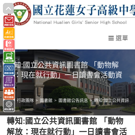
跳
轉
至
主
選單
要
內
容
轉知:國立公共資訊圖書館 「動物解
放：現在就行動」一日讀書會活動資
訊
>
行政團隊
>
圖書館
>
圖書館公告訊息
>
轉知:國立公共資訊圖
轉知:國立公共資訊圖書館 「動物
解放：現在就行動」一日讀書會活