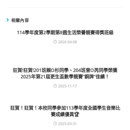
相關內容
114學年度第2學期第8週生活榮譽競賽得獎班級
2026-04-08
狂賀!狂賀!201班賴O杉同學、204班曾O芮同學榮獲
2025年第21屆更生盃數學競賽”銅牌”佳績！
2025-11-17
狂賀！狂賀！本校同學參加113學年度全國學生音樂比
賽成績優異🏆
2025-03-31