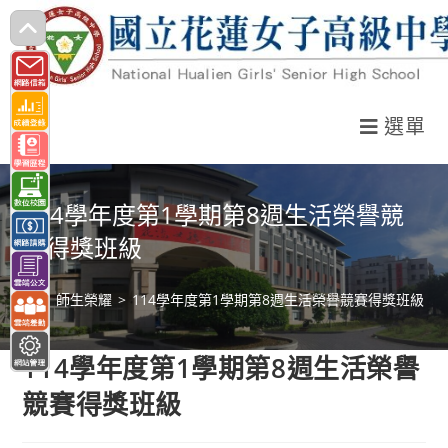
跳
轉
至
主
選單
要
內
容
114學年度第1學期第8週生活榮譽競
賽得獎班級
>
師生榮耀
>
114學年度第1學期第8週生活榮譽競賽得獎班級
114學年度第1學期第8週生活榮譽
競賽得獎班級