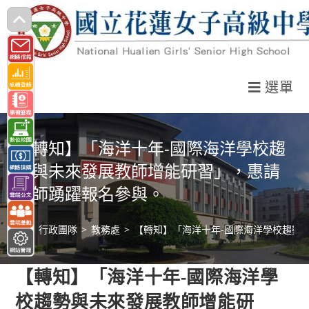
跳
轉
至
主
選單
要
內
容
【轉知】「海洋十年-國際海洋學校趨
勢與未來發展教師增能研習」，惠請
教師踴躍報名參與。
>
行政團隊
>
教務處
>
【轉知】「海洋十年-國際海洋學校趨勢
【轉知】「海洋十年-國際海洋學
校趨勢與未來發展教師增能研