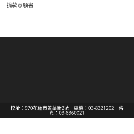
捐款意願書
校址：970花蓮市菁華街2號 總機：03-8321202 傳
真：03-8360021