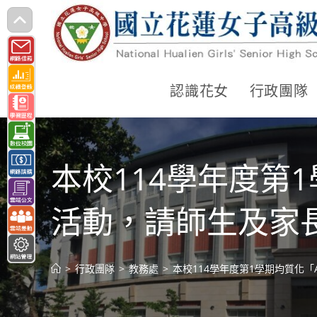
跳
轉
至
主
認識花女
行政團隊
要
內
容
本校114學年度第
活動，請師生及家
>
行政團隊
>
教務處
>
本校114學年度第1學期均質化