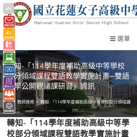
跳
轉
至
主
選單
要
內
容
轉知-「114學年度補助高級中等學校
部分領域課程雙語教學實施計畫─雙語
教學公開觀議課研習」資訊
>
教師進修
>
轉知-「114學年度補助高級中等學校部分領域課
轉知-「114學年度補助高級中等學
校部分領域課程雙語教學實施計畫