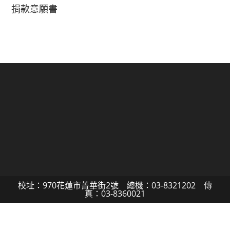
捐款意願書
校址：970花蓮市菁華街2號 總機：03-8321202 傳
真：03-8360021