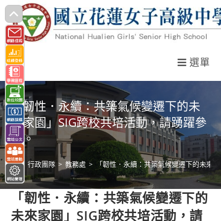
跳
轉
至
主
選單
要
內
容
「韌性．永續：共築氣候變遷下的未
來家園」SIG跨校共培活動，請踴躍參
加。
>
行政團隊
>
教務處
>
「韌性．永續：共築氣候變遷下的未來家
「韌性．永續：共築氣候變遷下的
未來家園」SIG跨校共培活動，請