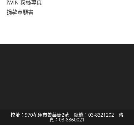
iWIN 粉絲專頁
捐款意願書
校址：970花蓮市菁華街2號 總機：03-8321202 傳
真：03-8360021