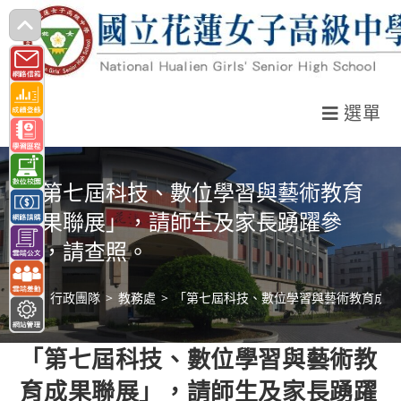
跳
轉
至
主
選單
要
內
容
「第七屆科技、數位學習與藝術教育
成果聯展」，請師生及家長踴躍參
與，請查照。
>
行政團隊
>
教務處
>
「第七屆科技、數位學習與藝術教育成果
「第七屆科技、數位學習與藝術教
育成果聯展」，請師生及家長踴躍