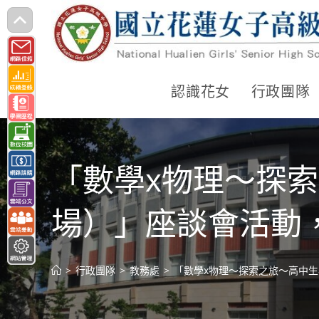
跳
轉
至
主
認識花女
行政團隊
要
內
容
「數學x物理～探
場）」座談會活動
>
行政團隊
>
教務處
>
「數學x物理～探索之旅～高中